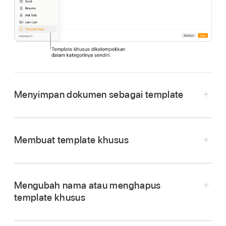
Menyimpan dokumen sebagai template
Pilih File > Simpan sebagai Template (dari menu
File di bagian atas layar).
Membuat template khusus
Klik pilihan:
Tambahkan ke Pemilih Template:
Ketik
Mengubah nama atau menghapus
nama template, lalu tekan Return. Template
template khusus
Anda akan muncul pada kategori Template
Saya di pemilih template.
Di pemilih template,
Control-klik
nama