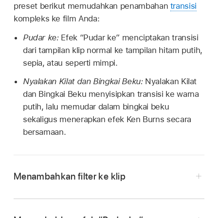
preset berikut memudahkan penambahan
transisi
kompleks ke film Anda:
Pudar ke:
Efek “Pudar ke” menciptakan transisi
dari tampilan klip normal ke tampilan hitam putih,
sepia, atau seperti mimpi.
Nyalakan Kilat dan Bingkai Beku:
Nyalakan Kilat
dan Bingkai Beku menyisipkan transisi ke warna
putih, lalu memudar dalam bingkai beku
sekaligus menerapkan efek Ken Burns secara
bersamaan.
Menambahkan filter ke klip
Di app iMovie
di Mac Anda, pilih klip atau
cakupan
di
browser
atau
garis waktu
.