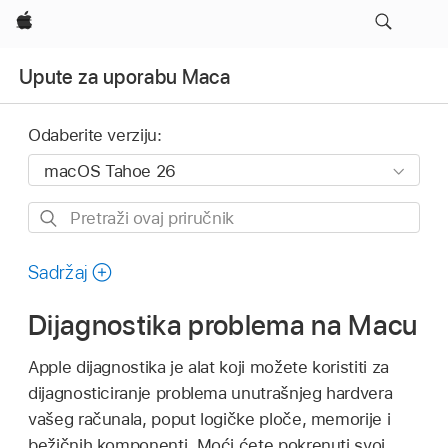
Apple
Upute za uporabu Maca
Odaberite verziju:
Pretraži
ovaj
priručnik
Sadržaj
Dijagnostika problema na Macu
Apple dijagnostika je alat koji možete koristiti za
dijagnosticiranje problema unutrašnjeg hardvera
vašeg računala, poput logičke ploče, memorije i
bežičnih komponenti. Moći ćete pokrenuti svoj