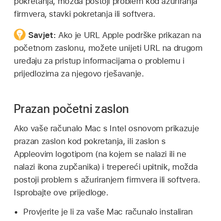
pokretanja, možda postoji problem kod ažuriranja
firmvera, stavki pokretanja ili softvera.
Savjet:
Ako je URL Apple podrške prikazan na
početnom zaslonu, možete unijeti URL na drugom
uređaju za pristup informacijama o problemu i
prijedlozima za njegovo rješavanje.
Prazan početni zaslon
Ako vaše računalo Mac s Intel osnovom prikazuje
prazan zaslon kod pokretanja, ili zaslon s
Appleovim logotipom (na kojem se nalazi ili ne
nalazi ikona zupčanika) i trepereći upitnik, možda
postoji problem s ažuriranjem firmvera ili softvera.
Isprobajte ove prijedloge.
Provjerite je li za vaše Mac računalo instaliran