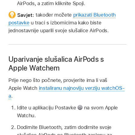
AirPods, a zatim kliknite Spoji.
Savjet:
također možete
prikazati Bluetooth
postavke
u traci s izbornicima kako biste
jednostavnije uparili svoje slušalice AirPods.
Uparivanje slušalica AirPods s
Apple Watchem
Prije nego što počnete, provjerite ima li vaš
Apple Watch
instaliranu najnoviju verziju watchOS-
a
.
Idite u aplikaciju Postavke
na svom Apple
Watchu.
Dodirnite Bluetooth, zatim dodirnite svoje
slušalice AirPods na Bluetooth zaslonu za