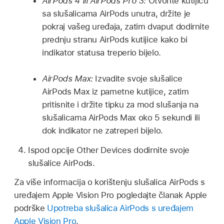
AirPods 4 ili AirPods Pro 3:
Otvorite kutijicu
sa slušalicama AirPods unutra, držite je
pokraj vašeg uređaja, zatim dvaput dodirnite
prednju stranu AirPods kutijice kako bi
indikator statusa treperio bijelo.
AirPods Max:
Izvadite svoje slušalice
AirPods Max iz pametne kutijice, zatim
pritisnite i držite tipku za mod slušanja na
slušalicama AirPods Max oko 5 sekundi ili
dok indikator ne zatreperi bijelo.
Ispod opcije Other Devices dodirnite svoje
slušalice AirPods.
Za više informacija o korištenju slušalica AirPods s
uređajem Apple Vision Pro pogledajte članak Apple
podrške
Upotreba slušalica AirPods s uređajem
Apple Vision Pro
.