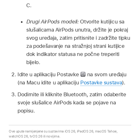
C.
Drugi AirPods modeli:
Otvorite kutijicu sa
slušalicama AirPods unutra, držite je pokraj
svog uređaja, zatim pritisnite i zadržite tipku
za podešavanje na stražnjoj strani kutijice
dok indikator statusa ne počne treperiti
bijelo.
Idite u aplikaciju Postavke
na svom uređaju
(na Macu idite u aplikaciju
Postavke sustava
).
Dodirnite ili kliknite Bluetooth, zatim odaberite
svoje slušalice AirPods kada se pojave na
popisu.
Ove upute namijenjene su sustavima iOS 26, iPadOS 26, macOS Tahoe,
watchOS 26, tvOS 26 ili novijima.