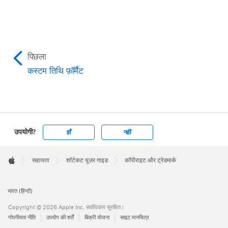
पिछला
कस्टम तिथि फ़ॉर्मैट
उपयोगी?
हाँ
नहीं
Apple
Footer

सहायता
शॉर्टकट यूज़र गाइड
कॉपीराइट और ट्रेडमार्क
Apple
भारत (हिन्दी)
Copyright © 2026 Apple Inc. सर्वाधिकार सुरक्षित।
गोपनीयता नीति
उपयोग की शर्तें
बिक्री योजना
साइट मानचित्र