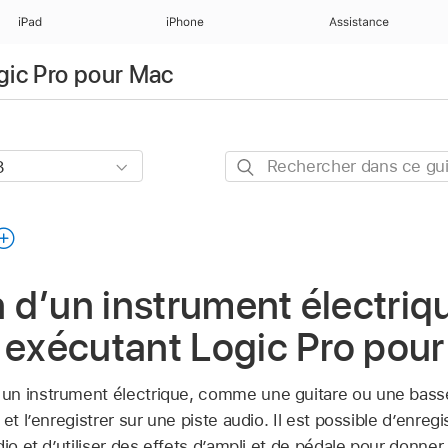
iPad
iPhone
Assistance
ogic Pro pour Mac
Rechercher
dans
ce
guide
d’un instrument électriq
 exécutant Logic Pro pou
n instrument électrique, comme une guitare ou une basse 
et l’enregistrer sur une piste audio. Il est possible d’enregi
dio et d’utiliser des effets d’ampli et de pédale pour donner