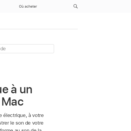
Où acheter
ue à un
r Mac
électrique, à votre
strer le son de votre
 forme au son de la