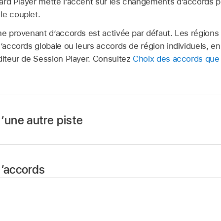
ard Player mette l’accent sur les changements d’accords pe
le couplet.
me provenant d’accords est activée par défaut. Les régions
d’accords globale ou leurs accords de région individuels, e
éditeur de Session Player. Consultez
Choix des accords que 
’une autre piste
ctionnez une région Session Player dans la zone Pistes.
ssion Player, procédez de l’une des manières suivantes en
d’accords
tionné :
ctionnez une région Session Player dans la zone Pistes.
eyboard Player :
cliquez sur le bouton Motifs.
ssion Player, procédez de l’une des manières suivantes en