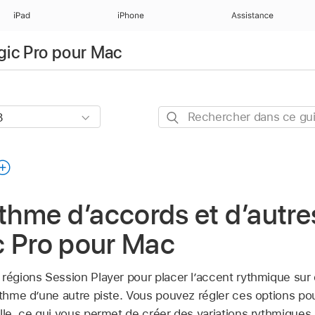
iPad
iPhone
Assistance
ogic Pro pour Mac
Rechercher
dans
ce
guide
ythme d’accords et d’autre
c Pro pour Mac
 régions Session Player pour placer l’accent rythmique s
rythme d’une autre piste. Vous pouvez régler ces options p
lle, ce qui vous permet de créer des variations rythmiques