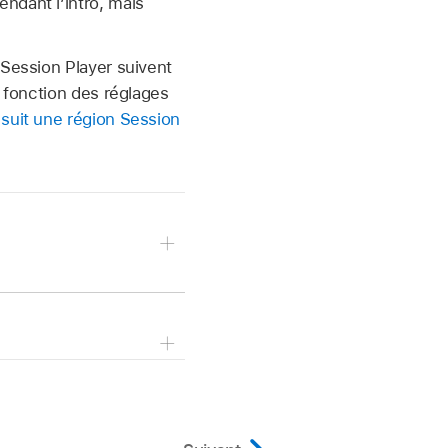
ndant l’intro, mais
 Session Player suivent
n fonction des réglages
suit une région Session
 fonction du genre de
 fonction du genre de