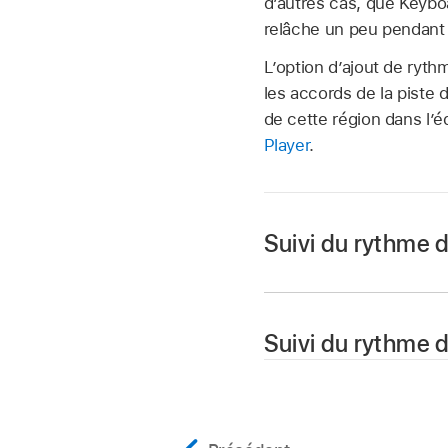
d’autres cas, que Keybo
relâche un peu pendant 
L’option d’ajout de ryth
les accords de la piste 
de cette région dans l’
Player
.
Suivi du rythme d
Dans Logic Pro, séle
Dans l’éditeur de Se
Suivi du rythme 
Session Player sélec
Dans Logic Pro, séle
Bass Player et K
Dans l’éditeur de Se