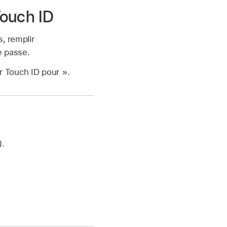
 Touch ID
, remplir
e passe.
r Touch ID pour ».
).