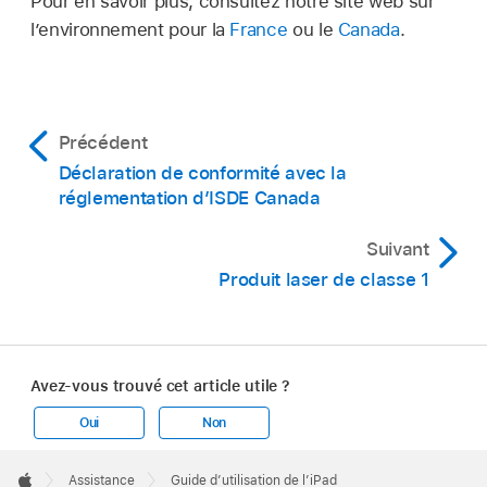
Pour en savoir plus, consultez notre site web sur
l’environnement pour la
France
ou le
Canada
.
Précédent
Déclaration de conformité avec la
réglementation d’ISDE Canada
Suivant
Produit laser de classe 1
Avez-vous trouvé cet article utile ?
Oui
Non
Apple
Footer

Assistance
Guide d’utilisation de l’iPad