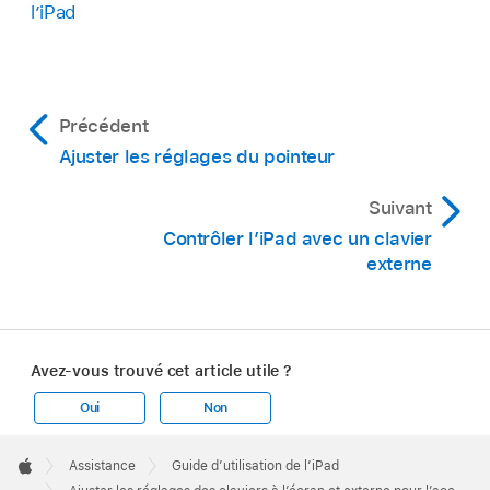
l’iPad
Précédent
Ajuster les réglages du pointeur
Suivant
Contrôler l’iPad avec un clavier
externe
Avez-vous trouvé cet article utile ?
Oui
Non
Apple
Footer

Assistance
Guide d’utilisation de l’iPad
Apple