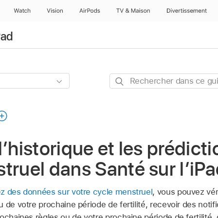
Watch
Vision
AirPods
TV & Maison
Divertissements
Pad
Rechercher
dans
ce
guide
’historique et les prédict
truel dans Santé sur l’iP
ez des données sur votre cycle menstruel
, vous pouvez vér
 de votre prochaine période de fertilité, recevoir des notif
ochaines règles ou de votre prochaine période de fertilité,