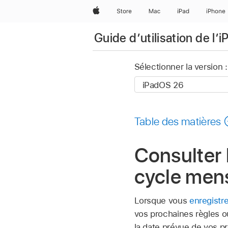
Apple
Store
Mac
iPad
iPhone
Guide d’utilisation de l’i
Sélectionner la version :
Table des matières
Consulter l
cycle mens
Lorsque vous
enregistr
vos prochaines règles ou
la date prévue de vos pr