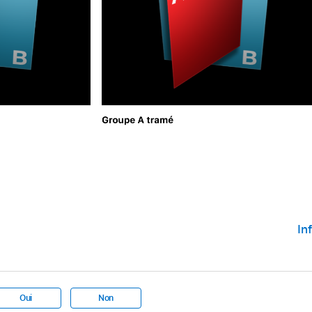
In
Oui
Non