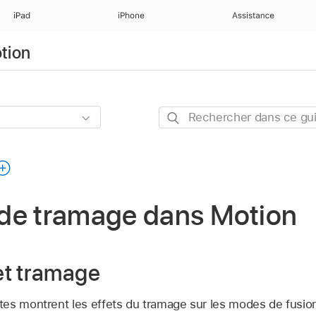
iPad
iPhone
Assistance
otion
Rechercher
dans
ce
guide
de tramage dans Motion
et tramage
es montrent les effets du tramage sur les modes de fusi