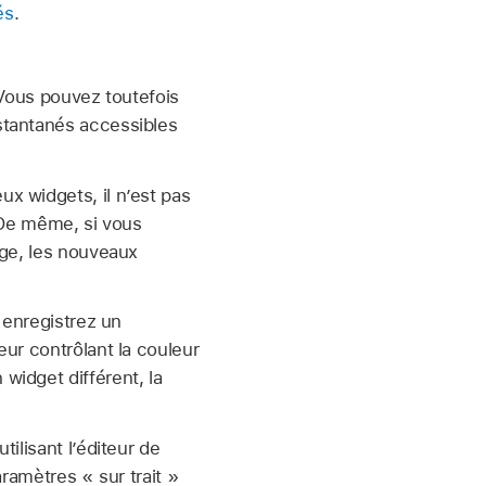
és
.
 Vous pouvez toutefois
stantanés accessibles
x widgets, il n’est pas
. De même, si vous
age, les nouveaux
 enregistrez un
ur contrôlant la couleur
widget différent, la
ilisant l’éditeur de
aramètres « sur trait »