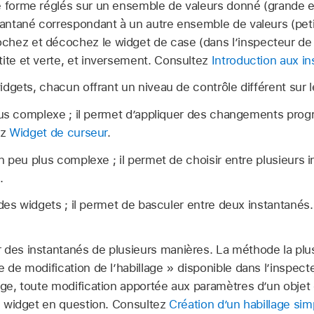
e forme réglés sur un ensemble de valeurs donné (grande e
tantané correspondant à un autre ensemble de valeurs (peti
hez et décochez le widget de case (dans l’inspecteur de 
tite et verte, et inversement. Consultez
Introduction aux i
widgets, chacun offrant un niveau de contrôle différent sur l
lus complexe ; il permet d’appliquer des changements progr
ez
Widget de curseur
.
n peu plus complexe ; il permet de choisir entre plusieurs 
l
.
 des widgets ; il permet de basculer entre deux instantané
 des instantanés de plusieurs manières. La méthode la plu
e de modification de l’habillage » disponible dans l’inspec
age, toute modification apportée aux paramètres d’un objet 
le widget en question. Consultez
Création d’un habillage sim