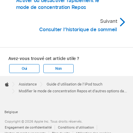
Activer ou désactiver rapidement le
mode de concentration Repos
Suivant
Consulter l’historique de sommeil
Avez-vous trouvé cet article utile ?
Oui
Non
Apple
Footer

Assistance
Guide d’utilisation de l’iPod touch
Apple
Modifier le mode de concentration Repos et d’autres options dans Santé sur l’iPod touch
Belgique
Copyright © 2026 Apple Inc. Tous droits réservés.
Engagement de confidentialité
Conditions d’utilisation