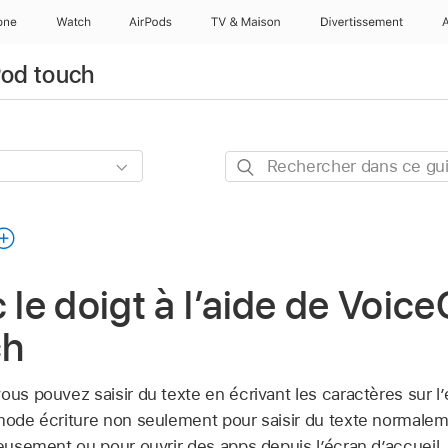
one
Watch
AirPods
TV & Maison
Divertissements
iPod touch
Rechercher
dans
ce
guide
 le doigt à l’aide de Voic
ch
ous pouvez saisir du texte en écrivant les caractères sur l’
 mode écriture non seulement pour saisir du texte normalem
ieusement ou pour ouvrir des apps depuis l’écran d’accueil.