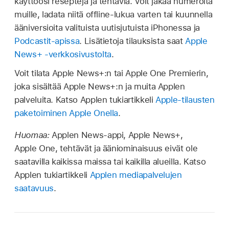
käyttöösi reseptejä ja tehtäviä. Voit jakaa numeroita
muille, ladata niitä offline-lukua varten tai kuunnella
ääniversioita valituista uutisjutuista iPhonessa ja
Podcastit-apissa
. Lisätietoja tilauksista saat
Apple
News+ -verkkosivustolta
.
Voit tilata Apple News+:n tai Apple One Premierin,
joka sisältää Apple News+:n ja muita Applen
palveluita. Katso Applen tukiartikkeli
Apple-tilausten
paketoiminen Apple Onella
.
Huomaa:
Applen News-appi, Apple News+,
Apple One, tehtävät ja ääniominaisuus eivät ole
saatavilla kaikissa maissa tai kaikilla alueilla. Katso
Applen tukiartikkeli
Applen mediapalvelujen
saatavuus
.