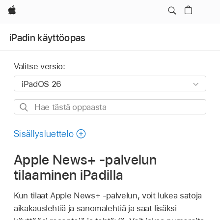
Apple
iPadin käyttöopas
Valitse versio:
Hae
tästä
oppaasta
Sisällysluettelo
Apple News+ -palvelun
tilaaminen iPadilla
Kun tilaat Apple News+ ‑palvelun, voit lukea satoja
aikakauslehtiä ja sanomalehtiä ja saat lisäksi