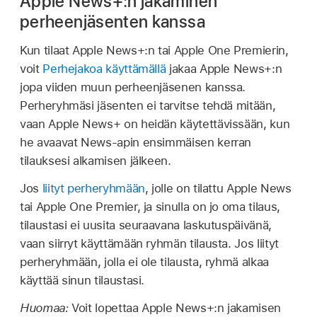
Apple News+:n jakaminen
perheenjäsenten kanssa
Kun tilaat Apple News+:n tai Apple One Premierin,
voit
Perhejakoa käyttämällä
jakaa Apple News+:n
jopa viiden muun perheenjäsenen kanssa.
Perheryhmäsi jäsenten ei tarvitse tehdä mitään,
vaan Apple News+ on heidän käytettävissään, kun
he avaavat News-apin ensimmäisen kerran
tilauksesi alkamisen jälkeen.
Jos
liityt perheryhmään
, jolle on tilattu Apple News
tai Apple One Premier, ja sinulla on jo oma tilaus,
tilaustasi ei uusita seuraavana laskutuspäivänä,
vaan siirryt käyttämään ryhmän tilausta. Jos liityt
perheryhmään, jolla ei ole tilausta, ryhmä alkaa
käyttää sinun tilaustasi.
Huomaa:
Voit lopettaa Apple News+:n jakamisen