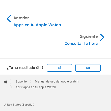
Anterior
Apps en tu Apple Watch
Siguiente
Consultar la hora
¿Te ha resultado útil?
Sí
No
Apple
Footer

Soporte
Manual de uso del Apple Watch
Apple
Abrir apps en tu Apple Watch
United States (Español)