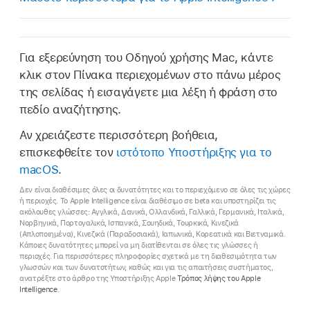
Για εξερεύνηση του Οδηγού χρήσης Mac, κάντε
κλικ στον Πίνακα περιεχομένων στο πάνω μέρος
της σελίδας ή εισαγάγετε μια λέξη ή φράση στο
πεδίο αναζήτησης.
Αν χρειάζεστε περισσότερη βοήθεια,
επισκεφθείτε τον
ιστότοπο Υποστήριξης για το
macOS
.
Δεν είναι διαθέσιμες όλες οι δυνατότητες και το περιεχόμενο σε όλες τις χώρες
ή περιοχές. Το Apple Intelligence είναι διαθέσιμο σε beta και υποστηρίζει τις
ακόλουθες γλώσσες: Αγγλικά, Δανικά, Ολλανδικά, Γαλλικά, Γερμανικά, Ιταλικά,
Νορβηγικά, Πορτογαλικά, Ισπανικά, Σουηδικά, Τουρκικά, Κινεζικά
(Απλοποιημένα), Κινεζικά (Παραδοσιακά), Ιαπωνικά, Κορεατικά και Βιετναμικά.
Κάποιες δυνατότητες μπορεί να μη διατίθενται σε όλες τις γλώσσες ή
περιοχές. Για περισσότερες πληροφορίες σχετικά με τη διαθεσιμότητα των
γλωσσών και των δυνατοτήτων, καθώς και για τις απαιτήσεις συστήματος,
ανατρέξτε στο άρθρο της Υποστήριξης Apple
Τρόπος λήψης του Apple
Intelligence
.