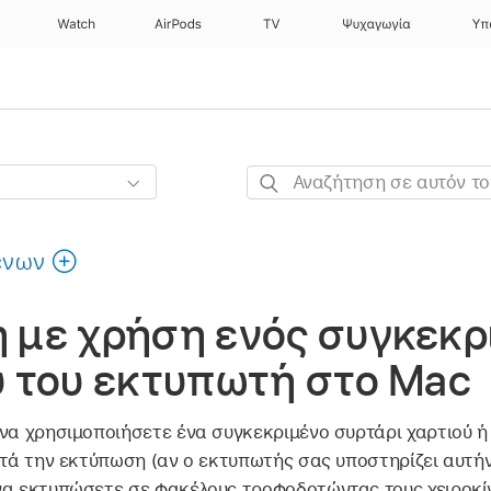
Watch
AirPods
TV
Ψυχαγωγία
Υπ
Αναζήτηση
σε
αυτόν
ένων
τον
οδηγό
 με χρήση ενός συγκεκρ
 του εκτυπωτή στο Mac
 να χρησιμοποιήσετε ένα συγκεκριμένο συρτάρι χαρτιού 
ατά την εκτύπωση (αν ο εκτυπωτής σας υποστηρίζει αυτήν
να εκτυπώσετε σε φακέλους τροφοδοτώντας τους χειροκί