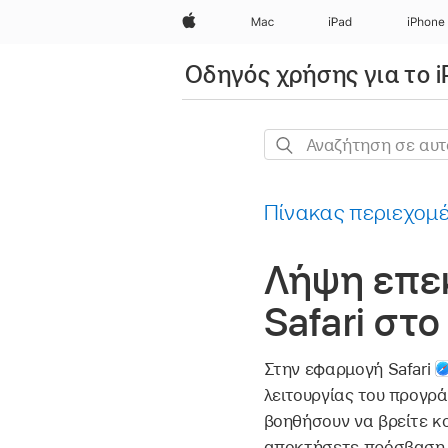
Apple
Mac
iPad
iPhone
Οδηγός χρήσης για το i
Αναζήτηση
σε
αυτόν
Πίνακας περιεχομ
τον
οδηγό
Λήψη επε
Safari στο
Στην εφαρμογή Safari
λειτουργίας του προγρά
βοηθήσουν να βρείτε κο
αποκτήσετε πρόσβαση σ