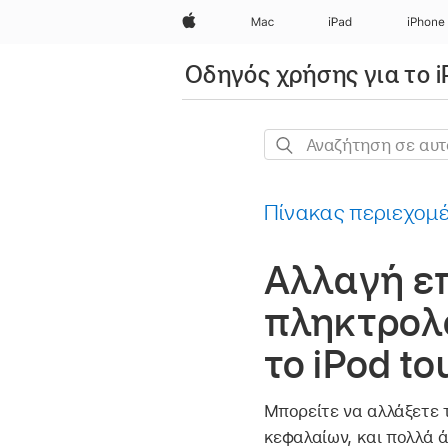
Apple
Mac
iPad
iPhone
Οδηγός χρήσης για το i
Αναζήτηση
σε
αυτόν
Πίνακας περιεχομ
τον
οδηγό
Αλλαγή ε
πληκτρολό
το iPod to
Μπορείτε να αλλάξετε 
κεφαλαίων, και πολλά ά