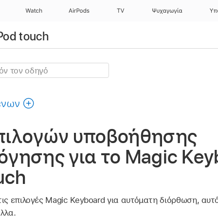
Watch
AirPods
TV
Ψυχαγωγία
Υπ
Pod touch
ένων
πιλογών υποβοήθησης
γησης για το Magic Key
uch
τις επιλογές Magic Keyboard για αυτόματη διόρθωση, αυ
λλα.