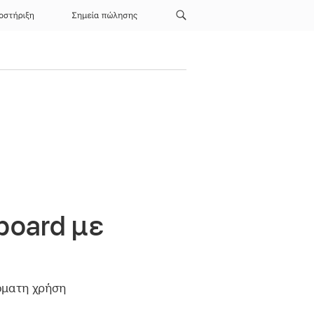
οστήριξη
Σημεία πώλησης
board με
τόματη χρήση