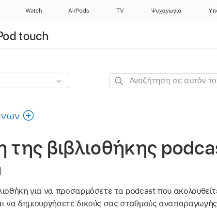
Watch
AirPods
TV
Ψυχαγωγία
Υπ
Pod touch
Αναζήτηση
σε
αυτόν
ένων
τον
οδηγό
της βιβλιοθήκης podcas
h
ιοθήκη για να προσαρμόσετε τα podcast που ακολουθείτε,
ι να δημιουργήσετε δικούς σας σταθμούς αναπαραγωγής