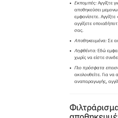
Εκπομπές:
Αγγίξτε γι
αποθηκεύσει μεμονωμ
εμφανίσετε. Αγγίξτε
αγγίξετε οποιαδήποτ
σας.
Αποθηκευμένα:
Σε αυ
Ληφθέντα:
Εδώ εμφαν
χωρίς να είστε συνδε
Πιο πρόσφατα επεισ
ακολουθείτε. Για να
αναπαραγωγής, αγγί
Φιλτράρισμα
αποθηκευμέν