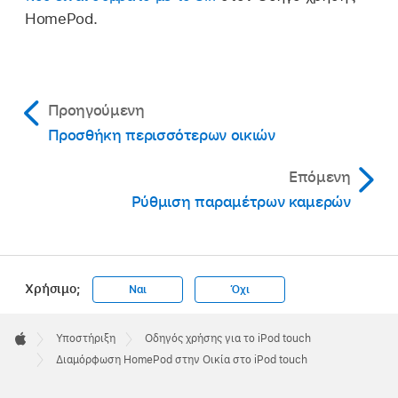
HomePod.
Προηγούμενη
Προσθήκη περισσότερων οικιών
Επόμενη
Ρύθμιση παραμέτρων καμερών
Χρήσιμο;
Ναι
Όχι
Apple
Footer

Υποστήριξη
Οδηγός χρήσης για το iPod touch
Apple
Διαμόρφωση HomePod στην Οικία στο iPod touch