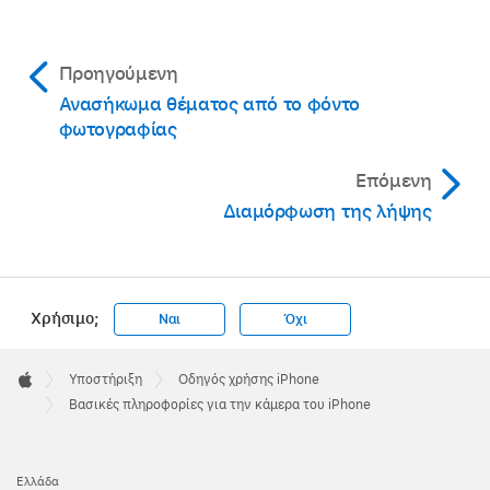
Προηγούμενη
Ανασήκωμα θέματος από το φόντο
φωτογραφίας
Επόμενη
Διαμόρφωση της λήψης
Χρήσιμο;
Ναι
Όχι
Apple
Footer

Υποστήριξη
Οδηγός χρήσης iPhone
Apple
Βασικές πληροφορίες για την κάμερα του iPhone
Ελλάδα