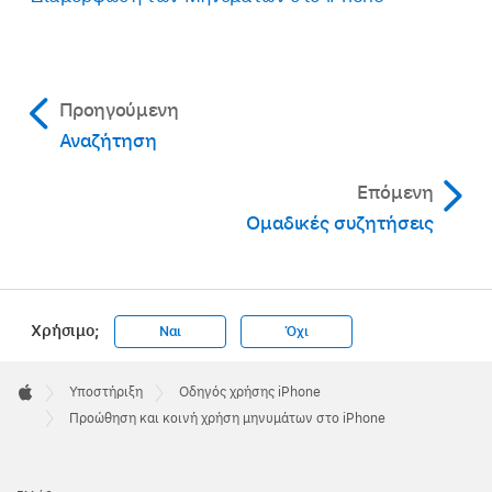
Προηγούμενη
Αναζήτηση
Επόμενη
Ομαδικές συζητήσεις
Χρήσιμο;
Ναι
Όχι
Apple
Footer

Υποστήριξη
Οδηγός χρήσης iPhone
Apple
Προώθηση και κοινή χρήση μηνυμάτων στο iPhone