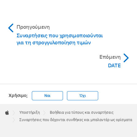
Προηγούμενη
Συναρτήσεις που χρησιμοποιούνται
για τη στρογγυλοποίηση τιμών
Επόμενη
DATE
Χρήσιμο;
Ναι
Όχι
Apple
Footer

Υποστήριξη
Βοήθεια για τύπους και συναρτήσεις
Apple
Συναρτήσεις που δέχονται συνθήκες και μπαλαντέρ ως ορίσματα