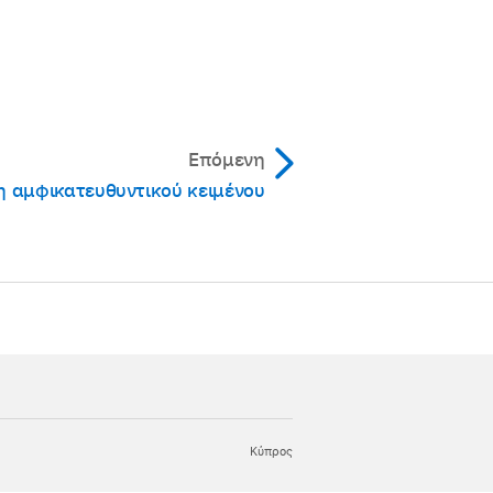
ις στη λίστα «Φωνητικός
ια να εφαρμοστεί το
Επόμενη
 αμφικατευθυντικού κειμένου
Κύπρος