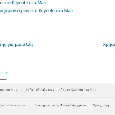
υ στο Keynote στο Mac
ών χαρακτήρων στο Keynote στο Mac
κείμενο φωνητικού οδηγού, επιλέξτε μία από τις ρυθμίσε
ογήστε δική σας επιλογή στο πεδίο κειμένου.
οτε εκτός του παραθύρου «Κείμενο οδηγού φωνητικής» γ
τε και μετά κλείστε το παράθυρο.
ης για μια άλλη
Χρήση
ote για Mac
Χρήση οδηγών φωνητικής στο Keynote στο Mac
όμιμου δικαιώματος.
Eπικαιροποιημένη Πολιτική Απορρήτου
Όροι χρήσης