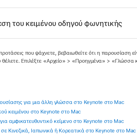
αρμογή Keynote
σε Mac.
ίαση και μετά
επιλέξτε το κείμενο
.
εση του κειμένου οδηγού φωνητικής
λλαγές παραγράφου στο τέλος ή σημεία στίξης στο επιλε
το επιλεγμένο κείμενο και μετά επιλέξτε «Κείμενο φωνη
αρμογή Keynote
σε Mac.
 προτάσεις που ψάχνετε, βεβαιωθείτε ότι η παρουσίαση ε
αση, κάντε κλικ στη λέξη με το κείμενο οδηγού φωνητική
κής εμφανίζεται μαζί με το επιλεγμένο κείμενο.
 θέλετε. Επιλέξτε «Αρχείο» > «Προηγμένα» > «Γλώσσα κ
νητικής» στο μενού συντόμευσης.
κόλουθα:
μένου οδηγού:
Εισαγάγετε νέο κείμενο ή επιλέξτε μία από 
υσίασης για μια άλλη γλώσσα στο Keynote στο Mac
ητικής που παρουσιάζονται εξαρτώνται από τα πληκτρολό
ού κειμένου στο Keynote στο Mac
ια αμφικατευθυντικό κείμενο στο Keynote στο Mac
σε Κινεζικά, Ιαπωνικά ή Κορεατικά στο Keynote στο Mac
ειμένου οδηγού:
Κάντε κλικ στην «Αφαίρεση κειμένου φω