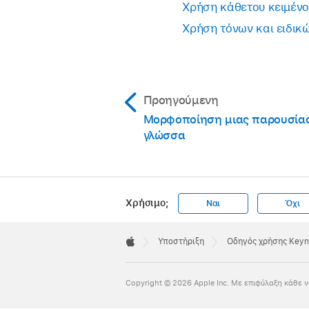
Χρήση κάθετου κειμένο
Χρήση τόνων και ειδικ
Για να αλλάξετε το 
οδηγός» ή πληκτρολ
Κάντε κλικ οπουδήπ
Προηγούμενη
κείμενο που επιλέξα
Μορφοποίηση μιας παρουσίασ
γλώσσα
Χρήσιμο;
Ναι
Όχι
Apple
Footer

Υποστήριξη
Οδηγός χρήσης Keyn
Apple
Copyright © 2026 Apple Inc. Με επιφύλαξη κάθε ν