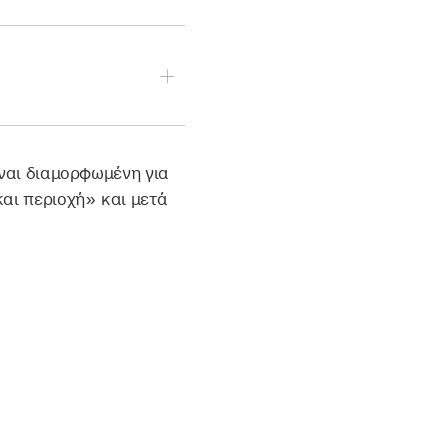
γμένο κείμενό σας.
τικού οδηγού» στο
ίναι διαμορφωμένη για
ς και μετά επιλέξτε
αι περιοχή» και μετά
τις επιλογές.
για που έχετε
νητικού οδηγού».