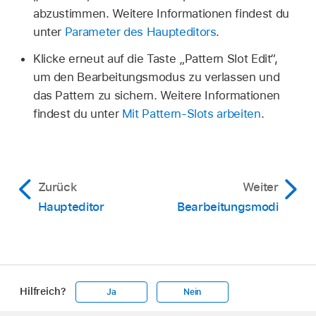
abzustimmen. Weitere Informationen findest du
unter
Parameter des Haupteditors
.
Klicke erneut auf die Taste „Pattern Slot Edit“,
um den Bearbeitungsmodus zu verlassen und
das Pattern zu sichern. Weitere Informationen
findest du unter
Mit Pattern-Slots arbeiten
.
Zurück
Weiter
Haupteditor
Bearbeitungsmodi
Hilfreich?
Ja
Nein