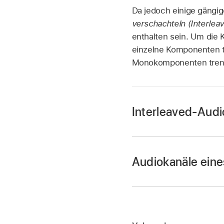
Da jedoch einige gängi
verschachteln (Interleav
enthalten sein. Um die 
einzelne Komponenten t
Monokomponenten tren
Interleaved-Audi
Audiokanäle eine
Gehe zur App „Final
Öffne ein
Projekt
.
Tippe in der
Timelin
Gehe zur App „Final
Tippe unten links i