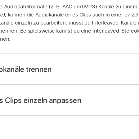
ge Audiodateiformate (z. B. AAC und MP3) Kanäle zu einem
e)
, können die Audiokanäle eines Clips auch in einer ein
Kanäle einzeln zu bearbeiten, musst du Interleaved-Kanäle 
rennen. Beispielsweise kannst du eine Interleaved-Stere
nen.
okanäle trennen
s Clips einzeln anpassen
 Cut Pro“ auf dem iPad.
e
auf einen Clip mit Interleaved-Audiokanälen (z. B. einen St
 Cut Pro“ auf dem iPad.
m Bildschirm auf „Untersuchen“ und tippe dann oben im
Inf