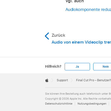
Vgl. auch
Öffne ein
Projekt
.
Tippe erst auf
rec
Audiokomponente reduz
Lege den Finger in 
Konfiguration.
Die Audiokomponente
Wenn du beispielswe
Audiokomponente ang
Audiokomponenten e
Zurück
unabhängig von dem
Tippe auf die Audio
Audio von einem Videoclip tre
Anpassungen vor:
Lautstärke ände
Hilfreich?
Ja
Nein
Panning auf Aud
Apple
Footer

Support
Final Cut Pro – Benutzer
Audio ein-/ausb
Apple
Sie können Ihre Bestellung auch telefonisch unter
8
Audioeffekten 
Copyright © 2026 Apple Inc. Alle Rechte vorbehalt
Datenschutzrichtlinie
Nutzungsbedingungen
Start- und Endp