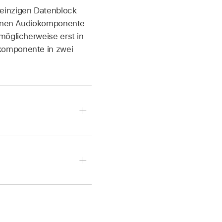
 einzigen Datenblock
zelnen Audiokomponente
möglicherweise erst in
okomponente in zwei
ereoclip).
ormationsfenster
auf
.