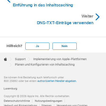
Einführung in das Inhaltscaching
Weiter
DNS-TXT-Einträge verwenden
Hilfreich?
Ja
Nein
Apple
Footer

Support
Implementierung von Apple-Plattformen
Apple
Planen und Konfigurieren von Inhaltscaching
Sie können Ihre Bestellung auch telefonisch unter
800 25662 oder bei einem
authorisierten Händler abgeben
.
Luxemburg
Copyright © 2026 Apple Inc. Alle Rechte vorbehalten.
Datenschutzrichtlinie
Nutzungsbedingungen
Verkauf und Rückerstattung
Sitemap
Verwendung von Cookies