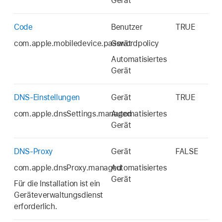
Gerät
Code
Benutzer
TRUE
com.apple.mobiledevice.passwordpolicy
Gerät
Automatisiertes
Gerät
DNS-Einstellungen
Gerät
TRUE
com.apple.dnsSettings.managed
Automatisiertes
Gerät
DNS-Proxy
Gerät
FALSE
com.apple.dnsProxy.managed
Automatisiertes
Gerät
Für die Installation ist ein
Geräteverwaltungsdienst
erforderlich.