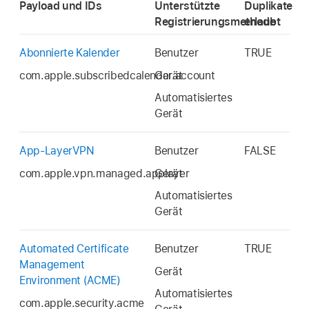
Payload und IDs
Unterstützte
Duplikate
Registrierungsmethode
erlaubt
Abonnierte Kalender
Benutzer
TRUE
com.apple.subscribedcalendar.account
Gerät
Automatisiertes
Gerät
App-LayerVPN
Benutzer
FALSE
com.apple.vpn.managed.applayer
Gerät
Automatisiertes
Gerät
Automated Certificate
Benutzer
TRUE
Management
Gerät
Environment (ACME)
Automatisiertes
com.apple.security.acme