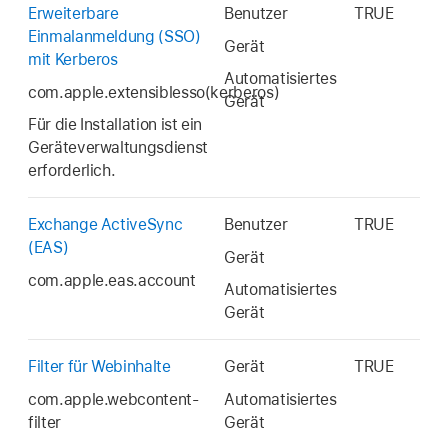
Erweiterbare
Benutzer
TRUE
Einmalanmeldung (SSO)
Gerät
mit Kerberos
Automatisiertes
com.apple.extensiblesso(kerberos)
Gerät
Für die Installation ist ein
Geräteverwaltungsdienst
erforderlich.
Exchange ActiveSync
Benutzer
TRUE
(EAS)
Gerät
com.apple.eas.account
Automatisiertes
Gerät
Filter für Webinhalte
Gerät
TRUE
com.apple.webcontent-
Automatisiertes
filter
Gerät