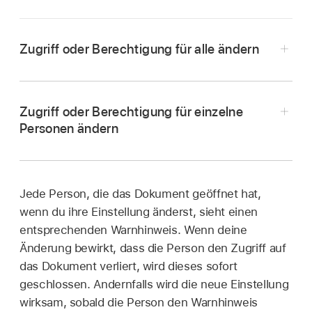
Zugriff oder Berechtigung für alle ändern
Zugriff oder Berechtigung für einzelne
Personen ändern
Öffne die App „Pages“
auf dem iPad.
Jede Person, die das Dokument geöffnet hat,
wenn du ihre Einstellung änderst, sieht einen
Tippe in einem geteilten Dokument in der
entsprechenden Warnhinweis. Wenn deine
Öffne die App „Pages“
auf dem iPad.
Symbolleiste
auf
,
auf „Geteiltes Dokument
Änderung bewirkt, dass die Person den Zugriff auf
verwalten“ und dann auf „Freigabeoptionen“.
Tippe in einem geteilten Dokument in der
das Dokument verliert, wird dieses sofort
Symbolleiste
auf
und danach auf „Geteiltes
Führe beliebige der folgenden Schritte aus:
geschlossen. Andernfalls wird die neue Einstellung
Dokument verwalten“.
wirksam, sobald die Person den Warnhinweis