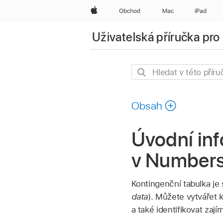
Apple
Obchod
Mac
iPad
Uživatelská příručka pr
Hledat
v této
příručce
Obsah
Úvodní in
v Numbers
Kontingenční tabulka je 
data
). Můžete vytvářet 
a také identifikovat zaj