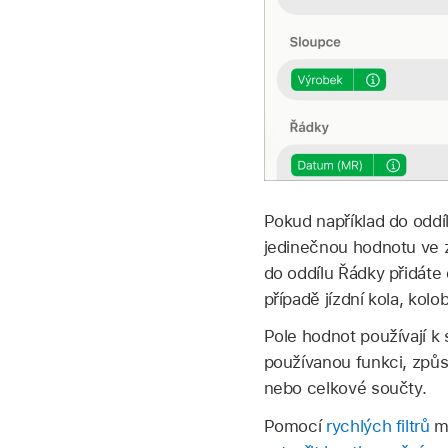
Pokud například do oddí
jedinečnou hodnotu ve z
do oddílu Řádky přidáte 
případě jízdní kola, ko
Pole hodnot používají k
používanou funkci, způs
nebo celkové součty.
Pomocí
rychlých filtrů
mů