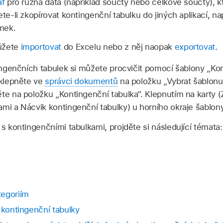
af
pro různá data (například součty nebo celkové součty),
ete-li zkopírovat kontingenční tabulku do jiných aplikací, n
mek.
ůžete
importovat
do Excelu nebo z něj naopak
exportovat
.
ngenčních tabulek si můžete procvičit pomocí šablony „Kon
 klepněte ve
správci dokumentů
na položku „Vybrat šablonu“
ěte na položku „Kontingenční tabulka“. Klepnutím na karty 
mi a Nácvik kontingenční tabulky) u horního okraje šablony 
 s kontingenčními tabulkami, projděte si následující témata
tegoriím
 kontingenční tabulky