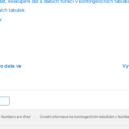
t, seskupení dat a dalších funkcí v kontingenčních tabulk
ích tabulek
y
o data ve
Vy
o Numbers pro iPad
Úvodní informace ke kontingenčním tabulkám v Numbe