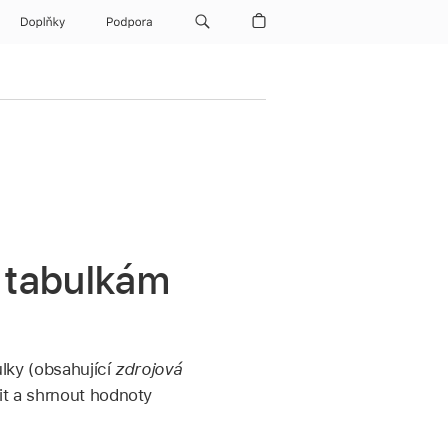
Doplňky
Podpora
 tabulkám
ulky (obsahující
zdrojová
it a shrnout hodnoty