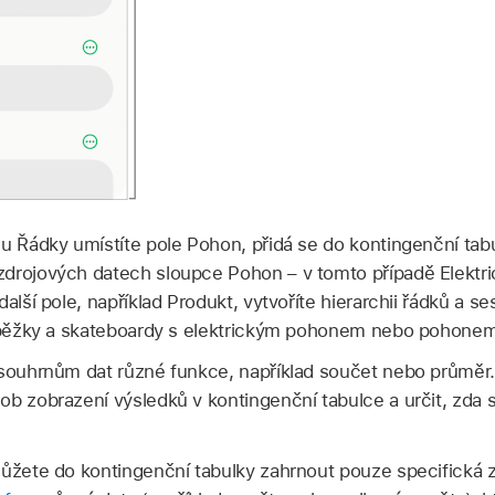
lu Řádky umístíte pole Pohon, přidá se do kontingenční tab
drojových datech sloupce Pohon – v tomto případě Elektri
další pole, například Produkt, vytvoříte hierarchii řádků a s
loběžky a skateboardy s elektrickým pohonem nebo pohonem 
 souhrnům dat různé funkce, například součet nebo průměr
ob zobrazení výsledků v kontingenční tabulce a určit, zda s
žete do kontingenční tabulky zahrnout pouze specifická 