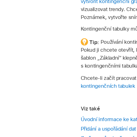
vytvořit kontingenční gr
vizualizovat trendy. Chc
Poznámek, vytvořte sní
Kontingenční tabulky m
Tip:
Používání konti
Pokud ji chcete otevřít,
šablon „Základní“ klepn
s kontingenčními tabulka
Chcete-li začít pracovat
kontingenčních tabulek
Viz také
Úvodní informace ke ka
Přidání a uspořádání dat