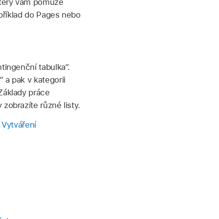
 který vám pomůže
apříklad do Pages nebo
tingenční tabulka“.
 a pak v kategorii
(Základy práce
zobrazíte různé listy.
:
Vytváření