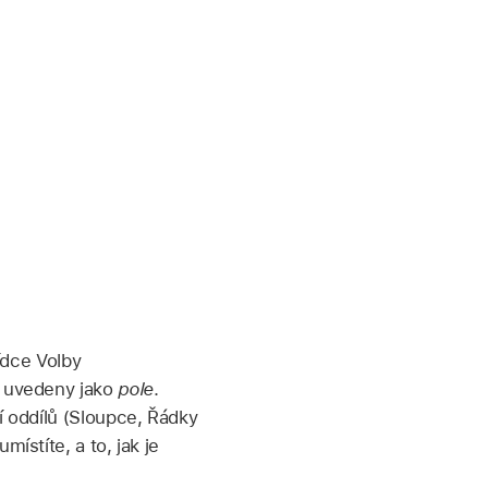
bídce Volby
u uvedeny jako
pole
.
í oddílů (Sloupce, Řádky
ístíte, a to, jak je