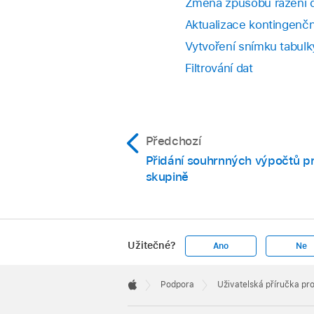
Změna způsobu řazení da
Aktualizace kontingenčn
Vytvoření snímku tabulk
Filtrování dat
Předchozí
Přidání souhrnných výpočtů pr
skupině
Užitečné?
Ano
Ne
Apple
Footer

Podpora
Uživatelská příručka pr
Apple