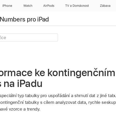
iPhone
Watch
AirPods
TV a Domácnost
Zábava
o Numbers pro iPad
formace ke kontingenčním
 na iPadu
speciální typ tabulky pro uspořádání a shrnutí dat z jiné tab
kontingenční tabulky s cílem analyzovat data, rychle seskup
ímavé vzorce a trendy.