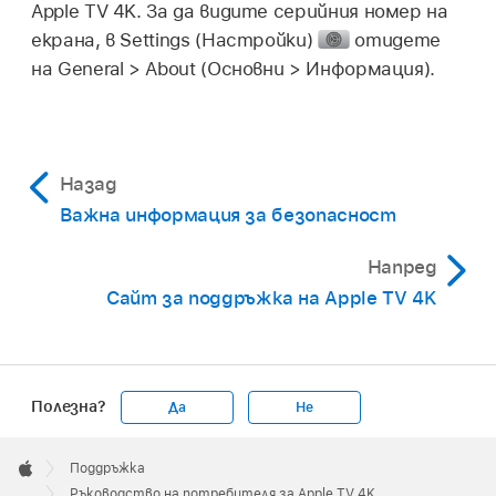
Apple TV 4K
. За да видите серийния номер на
екрана, в Settings (Настройки)
отидете
на
General >
About (Основни > Информация).
Назад
Важна информация за безопасност
Напред
Сайт за поддръжка на Apple TV 4K
Полезна?
Да
Не
Apple
Footer

Поддръжка
Apple
Ръководство на потребителя за Apple TV 4K