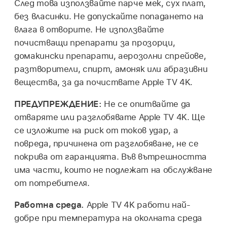
След това използвайте парче мек, сух плат,
без власинки. Не допускайте попадането на
влага в отворите. Не използвайте
почистващи препарати за прозорци,
домакински препарати, аерозолни спрейове,
разтворители, спирт, амоняк или абразивни
вещества, за да почиствате
Apple TV 4K
.
ПРЕДУПРЕЖДЕНИЕ:
Не се опитвайте да
отваряте или разглобявате
Apple TV 4K
. Ще
се изложите на риск от токов удар, а
повреда, причинена от разглобяване, не се
покрива от гаранцията. Във вътрешността
има части, които не подлежат на обслужване
от потребителя.
Работна среда.
Apple TV 4K
работи най-
добре при температура на околната среда