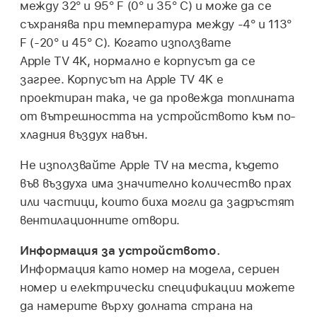
между 32° и 95° F (0° и 35° C) и може да се
съхранява при температура между -4° и 113°
F (-20° и 45° C). Когато използвате
Apple TV 4K
, нормално е корпусът да се
загрее. Корпусът на
Apple TV 4K
е
проектиран така, че да провежда топлината
от вътрешността на устройството към по-
хладния въздух навън.
Не използвайте Apple TV на места, където
във въздуха има значително количество прах
или частици, които биха могли да задръстят
вентилационните отвори.
Информация за устройството.
Информация като номер на модела, сериен
номер и електрически спецификации можете
да намерите върху долната страна на