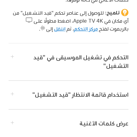
تلميح:
للوصول إلى عناصر تحكم "قيد التشغيل" من
أي مكان في
Apple TV 4K
، اضغط مطولًا على
بالريموت لفتح
مركز التحكم
، ثم
انتقل
إلى
.
التحكم في تشغيل الموسيقى في "قيد
التشغيل"
انتقل إلى تطبيق الموسيقى
على
Apple TV 4K
.
ابدأ تشغيل أغنية أو
انتقل
إلى "قيد التشغيل" في
استخدام قائمة الانتظار "قيد التشغيل"
الجزء العلوي من الشاشة.
قم بأي مما يلي:
عرض كلمات الأغنية
الإيقاف المؤقت أو التشغيل:
اضغط على
بالريموت
، أو اضغط على مركز لوحة النقر أو سطح