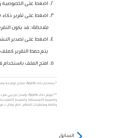
اضغط على الخصوصية وا
اضغط على تقرير ذكاء Apple، ثم اختر مدة التقرير لآخر 15 دقيقة (الافتراضي) أو آخر 7 أيام. اختر إيقاف لتعطيل التقرير.
ملاحظة:
قد يكون التقري
اضغط على تصدير النشاط،
يتم حفظ التقرير كملف باسم ligence_Report.json
افتح الملف باستخدام ق
*يستخدم ذكاء Apple نماذج توليدية وقد تختلف الإخراجات. تحقق من دقة المعلومات الهامة.
**يتوفر ذكاء Apple بإصد
والصينية (المبسطة) والصينية (التقليدية)
واللغة ومتطلبات النظام، انظر مقال دعم Apple
السابق