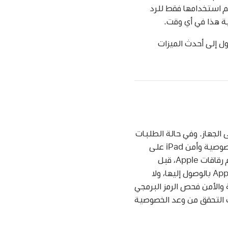
تخزين بياناتك أبدًا. بل يتم استخدامها فقط للرد
ة هذا في أي وقت.
ل إلى أحدث الميزات
ممكن معالجته على الجهاز. وفي حالة الطلبات
الأكثر تعقيدًا، يمكن الاعتماد على الحوسبة السحابية الخاصة، والتي تعمل على توسيع نطاق خصوصية وأمن iPad على
السحابة. مع الحوسبة السحابية الخاصة، تتم معالجة البيانات ذات الصلة بطلبك فقط على خوادم رقاقات Apple، قبل
إزالتها. عند توجيه الطلبات إلى الحوسبة السحابية الخاصة، لا يتم تخزين البيانات أو السماح لـ Apple بالوصول إليها، ولا
الأمن فحص الرمز البرمجي
اصة، وذلك بهدف التحقق من وعد الخصوصية