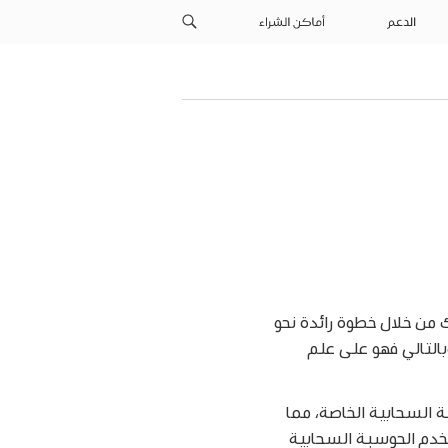
الدعم
أماكن الشراء
تك من خلال خطوة رائدة نحو
A هو المعالجة على الجهاز، وبالتالي فهو على علم
لجة أكبر، بإمكان ذكاء Apple استخدام الحوسبة السحابية الخاصة، مما
من الذكاء. تستخدم الحوسبة السحابية