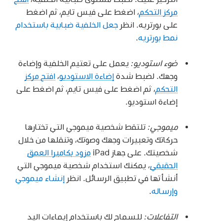
مركز التحكم
، اضغط على فيس تايم، ثم اضغط
على بورتريه. انظر
جعل الخلفية ضبابية باستخدام
نمط بورتريه
.
ضوء استوديو:
يعمل على تعتيم الخلفية وإضاءة
وجهك. لضبط شدة
إضاءة الاستوديو
،
افتح مركز
التحكم
، ثم اضغط على فيس تايم، ثم اضغط على
إضاءة استوديو.
ميموجي:
تلتقط شخصية ميموجي التي تختارها
حركاتك وتعبيرات وجهك وصوتك، وتنقلها من خلال
شخصيتك. على جهاز iPad
مزود بكاميرا العمق
الحقيقي
، يمكنك استخدام شخصية ميموجي التي
أنشأتها في تطبيق الرسائل. انظر
إنشاء ميموجي
وإرساله
.
التفاعلات:
للسماح لك باستخدام إيماءات اليد