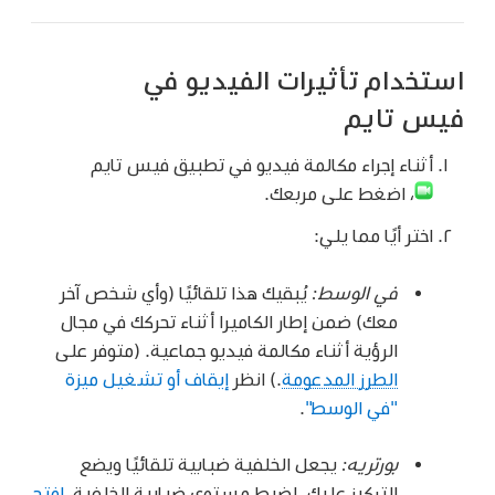
استخدام تأثيرات الفيديو في
فيس تايم
أثناء إجراء مكالمة فيديو في تطبيق فيس تايم
،
اضغط على مربعك.
اختر أيًا مما يلي:
في الوسط:
يُبقيك هذا تلقائيًا (وأي شخص آخر
معك) ضمن إطار الكاميرا أثناء تحركك في مجال
الرؤية أثناء مكالمة فيديو جماعية. (متوفر على
الطرز المدعومة
.) انظر
إيقاف أو تشغيل ميزة
"في الوسط"
.
بورتريه:
يجعل الخلفية ضبابية تلقائيًا ويضع
التركيز عليك. لضبط مستوى ضبابية الخلفية،
افتح