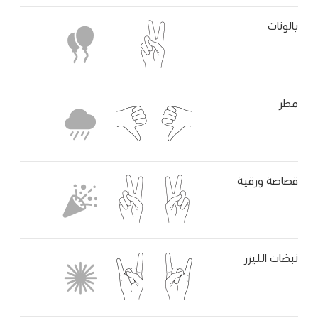
بالونات
مطر
قصاصة ورقية
نبضات الليزر