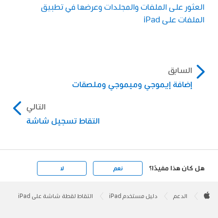
العثور على الملفات والمجلدات وعرضها في تطبيق
الملفات على iPad
السابق
إضافة إيموجي وميموجي وملصقات
التالي
التقاط تسجيل شاشة
هل كان هذا مفيدًا؟
نعم
لا
Apple
Footer

الدعم
دليل مستخدم iPad
التقاط لقطة شاشة على iPad
Apple