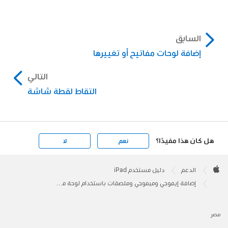
السابق
إضافة لوحات مفاتيح أو تغييرها
التالي
التقاط لقطة شاشة
هل كان هذا مفيدًا؟
نعم
لا
Apple
Footer

الدعم
دليل مستخدم iPad
Apple
إضافة إيموجي وميموجي وملصقات باستخدام لوحة مفاتيح iPad
مصر