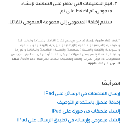
اتبع التعليمات التي تظهر على الشاشة لإنشاء
ميموجي، ثم اضغط على تم.
ستتم إضافة الميموجي إلى مجموعة الميموجي تلقائيًا.
*يتوفر ذكاء Apple بإصدار تجريبي مع دعم للغات التالية: الإنجليزية والدنماركية
والهولندية والفرنسية والألمانية والإيطالية والنرويجية والبرتغالية والإسبانية
والسويدية والتركية والصينية (المبسطة) والصينية (التقليدية) واليابانية والكورية
والفيتنامية. قد لا تتوفر بعض الميزات في بكل اللغات أو في كل المناطق. لمزيد من
المعلومات عن توفُّر الميزات واللغة ومتطلبات النظام، انظر مقال دعم Apple
كيفية
الحصول على ذكاء Apple
.
انظر أيضًا
إرسال الملصقات في الرسائل على iPad
إضافة ملصق باستخدام التوصيف
إنشاء ملصقات من صورك على iPad
إنشاء ميموجي وإرساله في تطبيق الرسائل على iPad