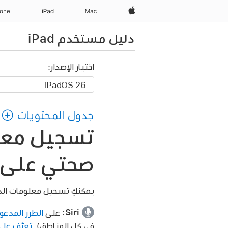
Apple‏
Mac
iPad‏
hone
دليل مستخدم iPad
اختيار الإصدار:
جدول المحتويات
تسجيل معلو
صحتي على iPad
يمكنكِ تسجيل معلومات الدو
Siri:
على
الطرز المدعو
في كل المناطق).
تعرَّف على