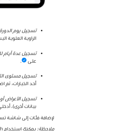
تسجيل يوم الدورة
الزاوية العلوية ال
تسجيل عدة أيام لل
على
.
تسجيل مستوى التد
أحد الخيارات، ثم 
تسجيل الأعراض أو 
بيانات أخرى)، أدخ
لإضافة فئات إلى شاشة تسجي
ملاحظة:
يمكنكِ استخدام Apple Watch لمساعدتكِ في تسجيل معلومات عن دورتكِ الشهرية. انظري