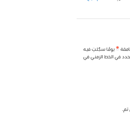
غامقة
يومًا سجّلتِ فيه
محدد في الخط الزمني في
تم.