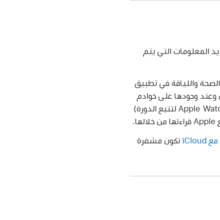
د المعلومات التي يتم
انات الصحة واللياقة في تطبيق
شفير أي بيانات صحية تمت مزامنتها مع iCloud أثناء النقل وعند وجودها على خوادم
Apple. وإذا كان لديك إصدار من iPadOS، و iOS، و watchOS (في حالة استخدام iPhone و Apple Watch لتتبع الدورة)
.
iClou
تكون مشفرة