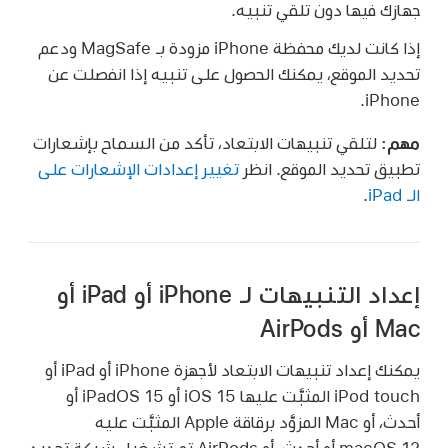
جهازك فيها دون تلقي تنبيه.
إذا كانت لديك محفظة iPhone مزودة بـ MagSafe ودعم
تحديد الموقع، يمكنك الحصول على تنبيه إذا انفصلت عن
iPhone.
مهم:
لتلقي تنبيهات الابتعاد، تأكد من السماح بإشعارات
تطبيق تحديد الموقع. انظر
تغيير إعدادات الإشعارات على
الـ iPad
.
إعداد التنبيهات لـ iPhone أو iPad أو
Mac أو AirPods
يمكنك إعداد تنبيهات الابتعاد لأجهزة iPhone أو iPad أو
iPod touch المثبَّت عليها iOS 15 أو iPadOS 15 أو
أحدث، أو Mac المزوَّد برقاقة Apple المثبَّت عليه
macOS 12 أو أحدث، أو AirPods تم تشغيل شبكة تحديد