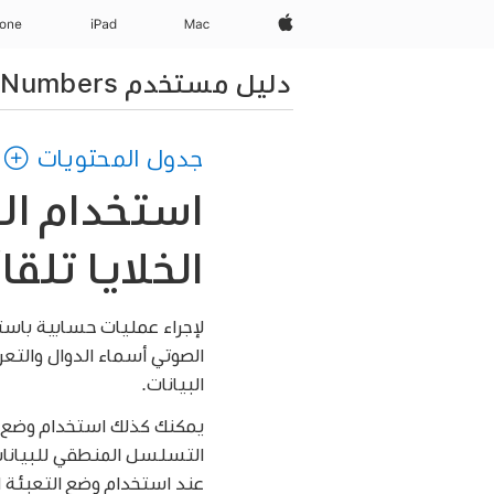
Apple‏
Mac
iPad‏
hone
دليل مستخدم Numbers لـ iPhone
جدول المحتويات
استخدام ال
الخلايا تلقائيًا في bers
لإجراء عمليات حسابية باست
الصوتي أسماء الدوال والتعر
البيانات.
يمكنك كذلك استخدام وضع الت
التسلسل المنطقي للبيانات 
عند استخدام وضع التعبئة ال