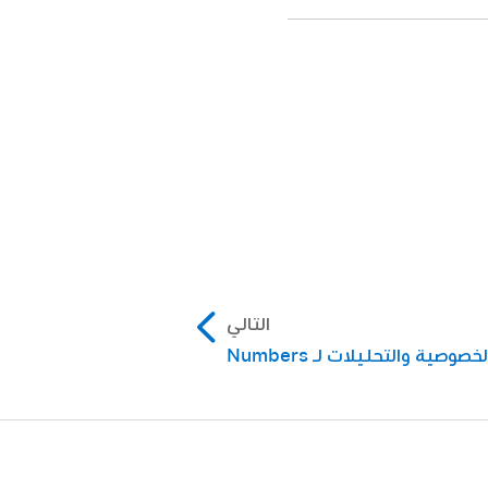
لى لوحة المفاتيح) حتى
 الأخرى، ثم اضغط على ⌘-\.
 مؤخرًا أو الدوال حسب
ه.
.
التالي
صوصية والتحليلات لـ Numbers
 لفتح مساعدة الدوال لتلك
 آخر.