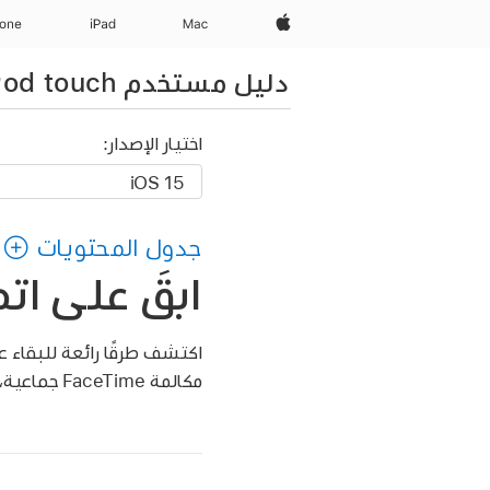
Apple‏
Mac
iPad‏
hone
دليل مستخدم iPod touch
اختيار الإصدار:
جدول المحتويات
ابقَ على ات
اكتشف طرقًا رائعة للبقاء ع
مكالمة FaceTime جماعية، أو مشاركة ذكرياتك المفضلة.