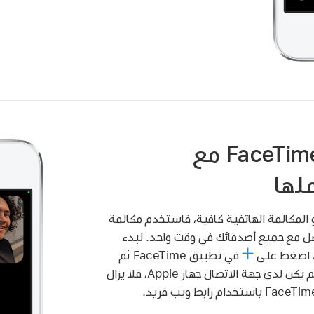
إجراء مكالمة FaceTime مع
لها
و المكالمة الهاتفية كافية، فاستخدم مكالمة
 للتواصل مع جميع أصدقائك في وقت واحد. لبدء
في تطبيق FaceTime ثم
أضف جهة اتصال. والآن، إذا لم يكن لدى جهة الاتصال جهاز Apple، فلا يزال