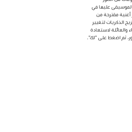
الموسيقى عليها في
 أغنية مقترحة من
تر مزيج الذكريات لتغيير
 والعائلة لاستعادة
ور، ثم اضغط على "لك".