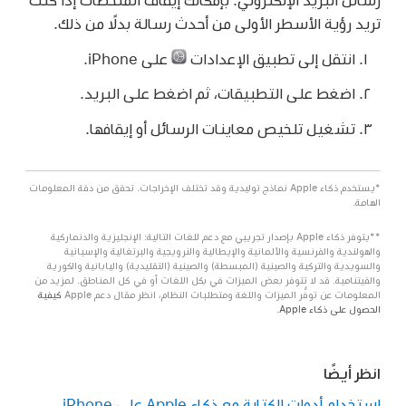
تريد رؤية الأسطر الأولى من أحدث رسالة بدلًا من ذلك.
انتقل إلى تطبيق الإعدادات
على iPhone.
اضغط على التطبيقات، ثم اضغط على البريد.
تشغيل تلخيص معاينات الرسائل أو إيقافها.
*يستخدم ذكاء Apple نماذج توليدية وقد تختلف الإخراجات. تحقق من دقة المعلومات
الهامة.
**يتوفر ذكاء Apple بإصدار تجريبي مع دعم للغات التالية: الإنجليزية والدنماركية
والهولندية والفرنسية والألمانية والإيطالية والنرويجية والبرتغالية والإسبانية
والسويدية والتركية والصينية (المبسطة) والصينية (التقليدية) واليابانية والكورية
والفيتنامية. قد لا تتوفر بعض الميزات في بكل اللغات أو في كل المناطق. لمزيد من
المعلومات عن توفُّر الميزات واللغة ومتطلبات النظام، انظر مقال دعم Apple
كيفية
الحصول على ذكاء Apple
.
انظر أيضًا
استخدام أدوات الكتابة مع ذكاء Apple على iPhone