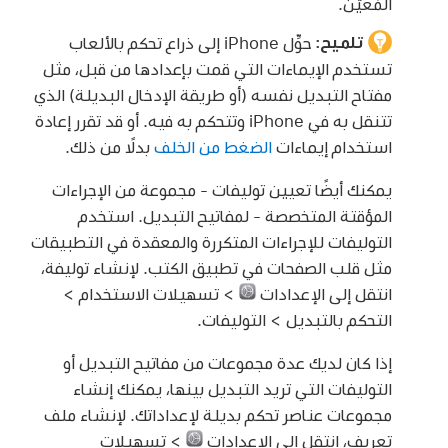
المُعيَّن.
تلميح:
حوِّل iPhone إلى ذراع تحكم بالألعاب
تستخدم الإيماءات التي قمت بإعدادها من قبل، مثل
مفتاح التبديل نفسه (أو طريقة الإدخال البديلة) الذي
تتنقل به في iPhone وتتحكم به فيه. أو قد تقرر إعادة
استخدام إيماءات
الضغط من الخلف
بدلًا من ذلك.
يمكنك أيضًا تعيين توليفات - مجموعة من الإجراءات
المؤقتة المتخصصة - لمفاتيح التبديل. استخدم
التوليفات للإجراءات المتكررة والمعقدة في التطبيقات
مثل قلب الصفحات في تطبيق الكتب. لإنشاء توليفة،
انتقل إلى الإعدادات
> تسهيلات الاستخدام >
التحكم بالتبديل > التوليفات.
إذا كان لديك عدة مجموعات من مفاتيح التبديل أو
التوليفات التي تريد التبديل بينها، يمكنك إنشاء
مجموعات عناصر تحكم بديلة لإعداداتك. لإنشاء ملف
تعريف، انتقل إلى الإعدادات
> تسهيلات