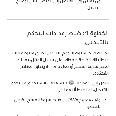
من تعيين إجراء الانتقال إلى العنصر التالي لمفتاح
التبديل.
الخطوة 4: ضبط إعدادات التحكم
بالتبديل
يمكنك ضبط سلوك التحكم بالتبديل بطرق متنوعة تناسب
متطلباتك الخاصة ونمطك. على سبيل المثال، يمكنك
تغيير سرعة المسح أو جعل iPhone ينطق العناصر
المُحدَّدة.
انتقل إلى الإعدادات
> تسهيلات الاستخدام > التحكم
بالتبديل، ثم اضبط أيًا مما يلي:
وقت المسح التلقائي:
ضبط سرعة المسح الضوئي
للعنصر.