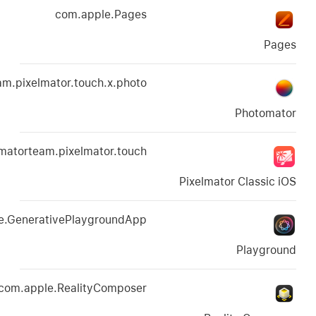
com.apple.Pages
com.pixelmatorteam.pixelmator.touch.x.photo
com.pixelmatorteam.pixelmator.touch
Pixelma
com.apple.GenerativePlaygroundApp
com.apple.RealityComposer