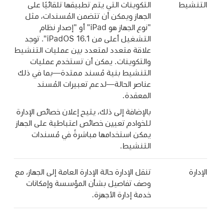
التنشيط
التكوينات التي يتم تطبيقها تلقائيًا على
الجهاز ويمكن أن تتضمن المُسندات، مثل
"نوع الجهاز هو iPad" أو "إصدار نظام
التشغيل أعلى من
iPadOS 16.1
". توجد
علاقة متعدد لمتعدد بين عمليات التنشيط
والتكوينات. يمكن أن تستخدم عمليات
التنشيط بنية مُسند ممتدة—بما في ذلك
عناصر الحالة—لدعم تعبيرات المُسند
المعقدة.
بالإضافة إلى ذلك، يتيح إعلان خصائص الإدارة
للخوادم تعيين خصائص اعتباطية على الجهاز
يمكن استخدامها مباشرةً في مُسندات
التنشيط.
الإدارة
تنقل الإدارة حالة الإدارة العامة إلى الجهاز، مع
وصف تفاصيل بشأن المؤسسة وإمكانات
خدمة إدارة الأجهزة.