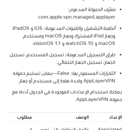
معرِّف الحمولة المدعوم:
com.apple.vpn.managed.applayer
أنظمة التشغيل والقنوات المدعومة:
‏iOS و iPadOS
وجهاز
iPad المشترك
وجهاز macOS ومستخدم
macOS و
و
.
طرق التسجيل المدعومة:
تسجيل المستخدم، تسجيل
الجهاز، تسجيل الجهاز التلقائي.
التكرارات المسموح بها:
‏False—يمكن تسليم حمولة
AppLayerVPN واحدة فقط إلى مستخدم أو جهاز.
يمكنك استخدام الإعدادات الموجودة في الجدول أدناه مع
حمولة AppLayerVPN.
الإعداد
الوصف
مطلوب
Associated
قائمة بالنطاقات التي تقوم
لا