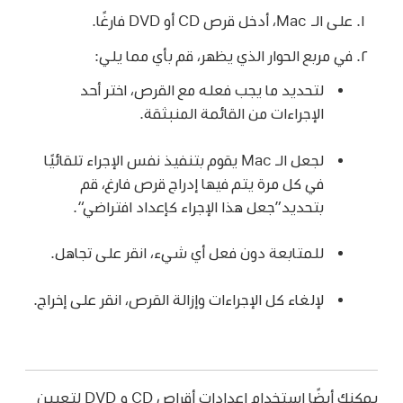
على الـ Mac، أدخل قرص CD أو DVD فارغًا.
في مربع الحوار الذي يظهر، قم بأي مما يلي:
لتحديد ما يجب فعله مع القرص، اختر أحد
الإجراءات من القائمة المنبثقة.
لجعل الـ Mac يقوم بتنفيذ نفس الإجراء تلقائيًا
في كل مرة يتم فيها إدراج قرص فارغ، قم
بتحديد”جعل هذا الإجراء كإعداد افتراضي“.
للمتابعة دون فعل أي شيء، انقر على تجاهل.
لإلغاء كل الإجراءات وإزالة القرص، انقر على إخراج.
يمكنك أيضًا استخدام إعدادات أقراص CD و DVD لتعيين